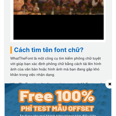
Cách tìm tên font chữ?
WhatTheFont là một công cụ tìm kiếm phông chữ tuyệt
vời giúp bạn xác định phông chữ bằng cách tải lên hình
ảnh của văn bản hoặc hình ảnh mà bạn đang gặp khó
khăn trong việc nhận dạng.
WhatTheFont là một công cụ từ trang web MyFonts, một
nguồn tài nguyên trực tuyến tuyệt vời để tải xuống các
phông chữ chuyên nghiệp cho bất kỳ loại dự án nào, bao
gồm cả in ấn.
WhatTheFont hoạt động như thế nào? Nó đơn giản. Chụp
ảnh hoặc màn hình của phông chữ bạn muốn xác định và