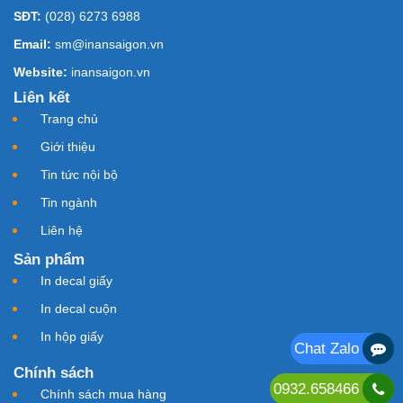
SĐT:
(028) 6273 6988
Email:
sm@inansaigon.vn
Website:
inansaigon.vn
Liên kết
Trang chủ
Giới thiệu
Tin tức nội bộ
Tin ngành
Liên hệ
Sản phẩm
In decal giấy
In decal cuộn
In hộp giấy
Chat Zalo
Chính sách
0932.658466
Chính sách mua hàng