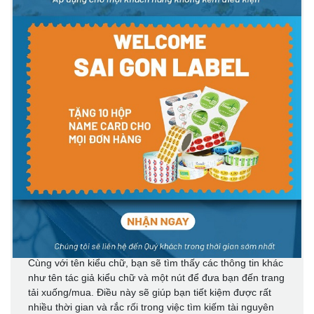
tải hình ảnh lên.
Tiếp theo, công cụ nhận dạng phông chữ này sẽ nhắc
bạn chọn văn bản mà nó sẽ nhận dạng. Sau khi công cụ
xử lý hình ảnh va thực hiện các phép tính, nó sẽ hiển thị
cho bạn danh sách tất cả các phông chữ tương tự với
phông chữ bạn đã tải lên.
Ứng dụng này là phiên bản di động của trang web do
MyFonts phát triển và nhận dạng bất kỳ phông chữ nào
bạn hướng máy ảnh vào, bao gồm danh sách các phông
chữ tương tự. Nó cũng cho phép bạn mua phông chữ tìm
thấy trực tiếp thông qua MyFonts hoặc thậm chí chia sẻ
chúng qua mạng xã hội.
Cách tìm phông chữ bằng
WhatTheFont
Cùng với tên kiểu chữ, bạn sẽ tìm thấy các thông tin khác
như tên tác giả kiểu chữ và một nút để đưa bạn đến trang
tải xuống/mua. Điều này sẽ giúp bạn tiết kiệm được rất
nhiều thời gian và rắc rối trong việc tìm kiếm tài nguyên