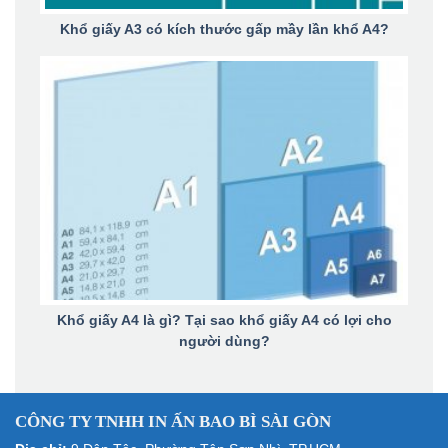
Khổ giấy A3 có kích thước gấp mầy lần khổ A4?
Khổ giấy A4 là gì? Tại sao khổ giấy A4 có lợi cho
người dùng?
CÔNG TY TNHH IN ẤN BAO BÌ SÀI GÒN