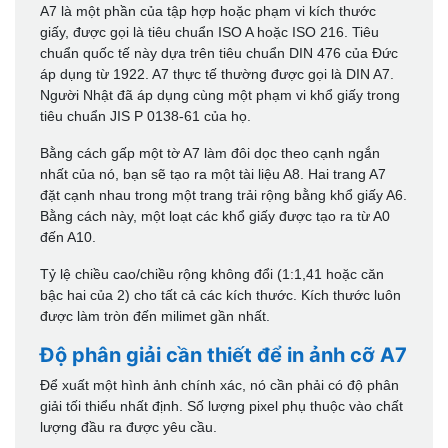
A7 là một phần của tập hợp hoặc phạm vi kích thước
giấy, được gọi là tiêu chuẩn ISO A hoặc ISO 216. Tiêu
chuẩn quốc tế này dựa trên tiêu chuẩn DIN 476 của Đức
áp dụng từ 1922. A7 thực tế thường được gọi là DIN A7.
Người Nhật đã áp dụng cùng một phạm vi khổ giấy trong
tiêu chuẩn JIS P 0138-61 của họ.
Bằng cách gấp một tờ A7 làm đôi dọc theo cạnh ngắn
nhất của nó, bạn sẽ tạo ra một tài liệu A8. Hai trang A7
đặt cạnh nhau trong một trang trải rộng bằng khổ giấy A6.
Bằng cách này, một loạt các khổ giấy được tạo ra từ A0
đến A10.
Tỷ lệ chiều cao/chiều rộng không đổi (1:1,41 hoặc căn
bậc hai của 2) cho tất cả các kích thước. Kích thước luôn
được làm tròn đến milimet gần nhất.
Độ phân giải cần thiết để in ảnh cỡ A7
Để xuất một hình ảnh chính xác, nó cần phải có độ phân
giải tối thiểu nhất định. Số lượng pixel phụ thuộc vào chất
lượng đầu ra được yêu cầu.