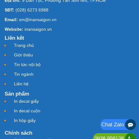
Địa chỉ:
9 Dân Tộc, Phường Tân Sơn Nhì, TP.HCM
SĐT:
(028) 6273 6988
Email:
sm@inansaigon.vn
Website:
inansaigon.vn
Liên kết
Trang chủ
Giới thiệu
Tin tức nội bộ
Tin ngành
Liên hệ
Sản phẩm
In decal giấy
In decal cuộn
In hộp giấy
Chat Zalo
Chính sách
0938.956126